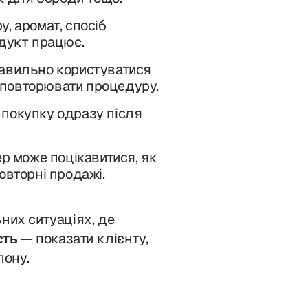
, аромат, спосіб
одукт працює.
авильно користуватися
о повторювати процедуру.
 покупку одразу після
р може поцікавитися, як
овторні продажі.
них ситуаціях, де
сть
— показати клієнту,
лону.