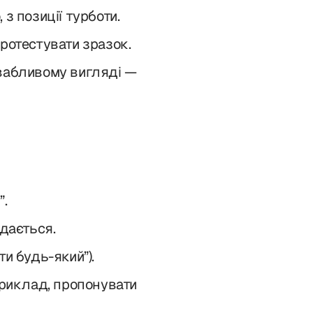
з позиції турботи.
ротестувати зразок.
вабливому вигляді —
”.
одається.
и будь-який”).
приклад, пропонувати