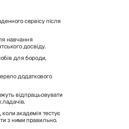
денного сервісу після
я навчання
тського досвіду.
обів для бороди,
ерело додаткового
ожуть відпрацьовувати
кладачів.
 коли академія тестує
ти з ними правильно.