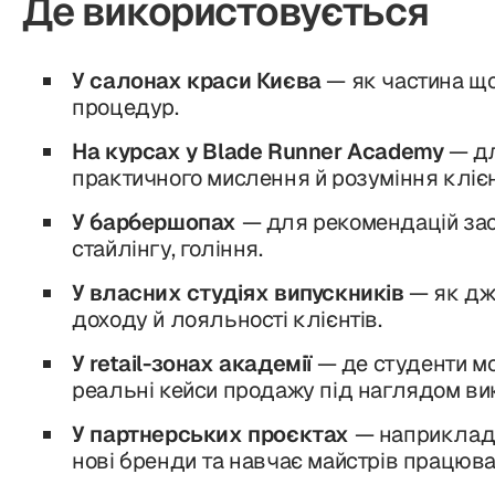
Де використовується
У салонах краси Києва
— як частина що
процедур.
На курсах у Blade Runner Academy
— дл
практичного мислення й розуміння клієн
У барбершопах
— для рекомендацій зас
стайлінгу, гоління.
У власних студіях випускників
— як дж
доходу й лояльності клієнтів.
У retail-зонах академії
— де студенти м
реальні кейси продажу під наглядом ви
У партнерських проєктах
— наприклад,
нові бренди та навчає майстрів працюва