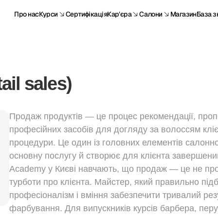
Про нас
Курси
Сертифікація
Карʼєра
Салони
Магазин
База з
il sales)
Продаж продуктів — це процес рекомендації, пропоз
професійних засобів для догляду за волоссям кліє
процедури. Це один із головних елементів салонно
основну послугу й створює для клієнта завершений
Academy у Києві навчають, що продаж — це не про
турботи про клієнта. Майстер, який правильно під
професіоналізм і вміння забезпечити тривалий рез
фарбування. Для випускників курсів барбера, перу