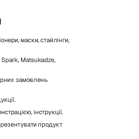
и
нери, маски, стайлінги,
Y Spark, Matsukadze,
орних замовлень
укції.
нстрацією, інструкції.
 презентувати продукт