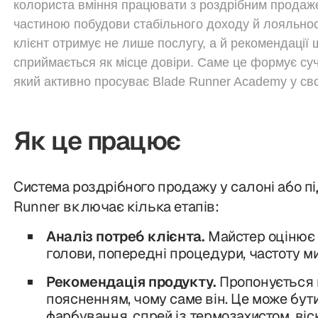
колориста вміння працювати з роздрібним прода
частиною побудови стабільного доходу й лояльност
клієнт отримує не лише послугу, а й рекомендації
сприймається як місце довіри. Саме це формує суч
який активно просуває Blade Runner Academy у св
Як це працює
Система роздрібного продажу у салоні або пі
Runner включає кілька етапів:
Аналіз потреб клієнта.
Майстер оцінює 
голови, попередні процедури, частоту ми
Рекомендація продукту.
Пропонується к
поясненням, чому саме він. Це може бут
фарбування, спрей із термозахистом, ві