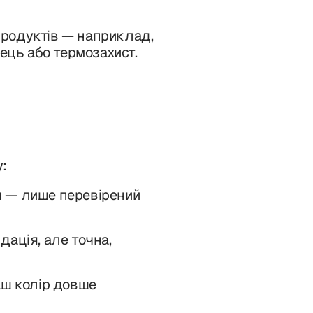
родуктів — наприклад,
нець або термозахист.
:
 — лише перевірений
ація, але точна,
аш колір довше