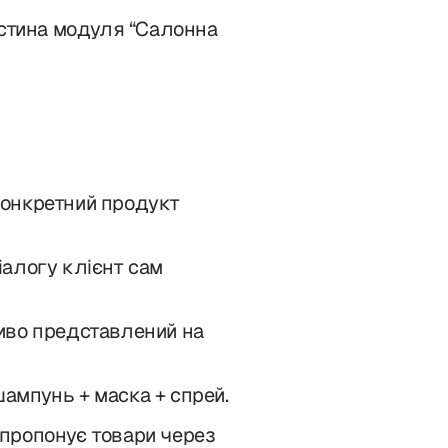
астина модуля “Салонна
онкретний продукт
іалогу клієнт сам
иво представлений на
ампунь + маска + спрей.
пропонує товари через