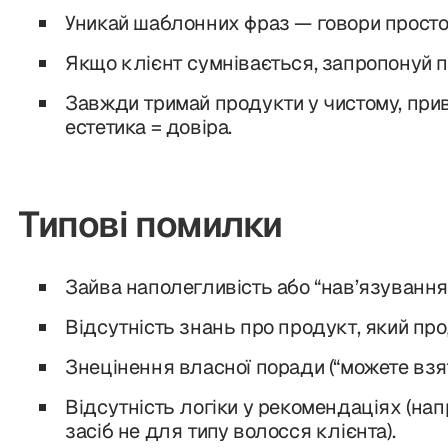
Уникай шаблонних фраз — говори просто, 
Якщо клієнт сумнівається, запропонуй п
Завжди тримай продукти у чистому, при
естетика = довіра.
Типові помилки
Зайва наполегливість або “нав’язування
Відсутність знань про продукт, який пр
Знецінення власної поради (“можете взят
Відсутність логіки у рекомендаціях (на
засіб не для типу волосся клієнта).