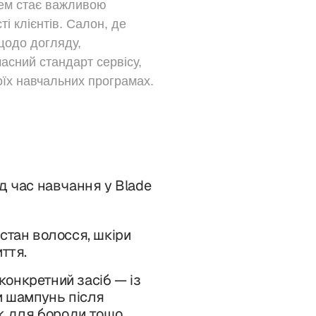
жем стає важливою
і клієнтів. Салон, де
 щодо догляду,
асний стандарт сервісу,
оїх навчальних програмах.
д час навчання у Blade
стан волосся, шкіри
ття.
онкретний засіб — із
и шампунь після
ск для бороди тощо.