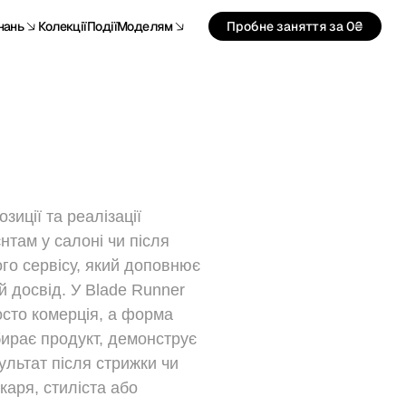
нань
Колекції
Події
Моделям
Пробне заняття за 0₴
иції та реалізації
нтам у салоні чи після
го сервісу, який доповнює
 досвід. У Blade Runner
сто комерція, а форма
бирає продукт, демонструє
ультат після стрижки чи
каря, стиліста або