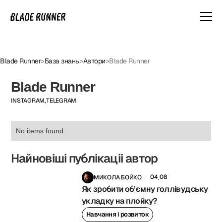
Blade Runner
>
База знань
>
Автори
>
Blade Runner
Blade Runner
INSTAGRAM,
TELEGRAM
No items found.
Найновіші публікаціі автор
04
08
МИКОЛА БОЙКО
.
Як зробити об’ємну голлівудську
укладку на плойку?
Навчання і розвиток