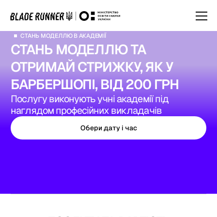
СТАНЬ МОДЕЛЛЮ В АКАДЕМІЇ
СТАНЬ МОДЕЛЛЮ ТА
ОТРИМАЙ СТРИЖКУ, ЯК У
БАРБЕРШОПІ, ВІД 200 ГРН
Послугу виконують учні академії під
наглядом професійних викладачів
Обери дату і час