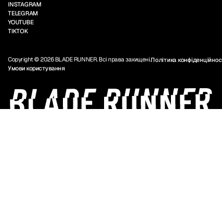
INSTAGRAM
TELEGRAM
YOUTUBE
Безпеку, комфорт і атмосферу, яку
TIKTOK
неможливо знайти у звичайному салоні.
Copyright © 2026 BLADE RUNNER. Всі права захищені.
Політика конфіденційнос
Умови користування
Символічну ціну без компромісів у якості.
Враження, що хочеться повторити — 2000
моделей уже повернулись ще раз.
Чим Blade Runner відрізняється від інших
академій
У більшості шкіл студентів “просто ставлять
тренуватись”.У Blade Runner — це повноцінна
робота в реальних умовах, де
твоя участь має
значення.