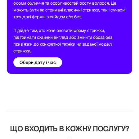
форми обличчя та особливостей росту волосся. Це
можуть бути як стримані класичні стрижки, так і сучасні
трендові форми, з фейдом або без.
Підійде тим, хто хоче оновити форму стрижки,
підтримати охайний вигляд або змінити образ без
прив’язки до конкретної техніки чи заданої моделі
стрижки.
Обери дату і час
ЩО ВХОДИТЬ В КОЖНУ ПОСЛУГУ?