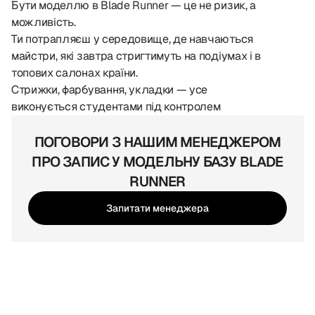
Бути моделлю в Blade Runner — це не ризик, а
можливість.
Ти потрапляєш у середовище, де навчаються
майстри, які завтра стригтимуть на подіумах і в
топових салонах країни.
Стрижки, фарбування, укладки — усе
виконується студентами під контролем
чемпіонів України та викладачів міжнародного
рівня.
ПОГОВОРИ З НАШИМ МЕНЕДЖЕРОМ
ПРО ЗАПИС У МОДЕЛЬНУ БАЗУ BLADE
Результат — професійний, стиль — сучасний, а
RUNNER
ціна — символічна.Від 200 гривень за оновлення,
яке виглядає як робота в салоні преміум-класу.
Запитати менеджера
Як це відбувається
Ти записуєшся через форму або дзвінок — і ми
підбираємо студента, який саме зараз
відпрацьовує техніку, що тобі потрібна.
Під час процедури поряд завжди перебуває