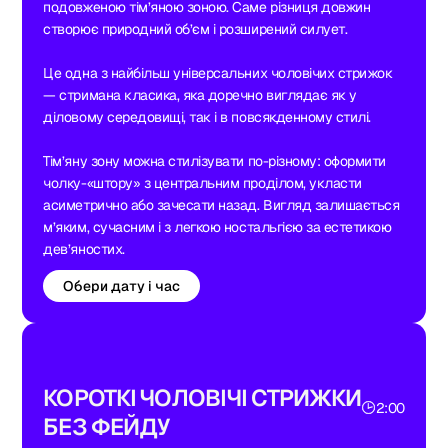
подовженою тім’яною зоною. Саме різниця довжин
створює природний об’єм і розширений силует.
Це одна з найбільш універсальних чоловічих стрижок
— стримана класика, яка доречно виглядає як у
діловому середовищі, так і в повсякденному стилі.
Тім’яну зону можна стилізувати по-різному: оформити
чолку-«штору» з центральним проділом, укласти
асиметрично або зачесати назад. Вигляд залишається
м’яким, сучасним і з легкою ностальгією за естетикою
дев’яностих.
Обери дату і час
КОРОТКІ ЧОЛОВІЧІ СТРИЖКИ
2:00
БЕЗ ФЕЙДУ