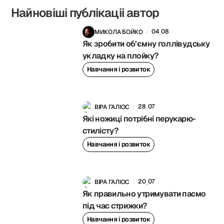
Найновіші публікаціі автор
04
08
МИКОЛА БОЙКО
.
Як зробити об’ємну голлівудську
укладку на плойку?
Навчання і розвиток
28
07
ВІРА ГАЛІОС
.
Які ножиці потрібні перукарю-
стилісту?
Навчання і розвиток
20
07
ВІРА ГАЛІОС
.
Як правильно утримувати пасмо
під час стрижки?
Навчання і розвиток