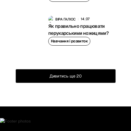
14
07
ВІРА ГАЛІОС
.
Як правильно працювати
перукарськими ножицями?
Навчання і розвиток
Дивитись ще 20