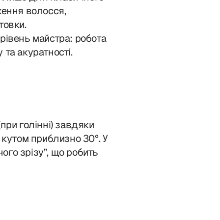
ження волосся,
товки.
рівень майстра: робота
 та акуратності.
при голінні) завдяки
 кутом приблизно 30°. У
ого зрізу”, що робить