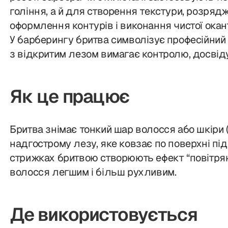
гоління, а й для створення текстури, розряд
оформлення контурів і виконання чистої окан
У барберингу бритва символізує професійний 
з відкритим лезом вимагає контролю, досвіду
Як це працює
Бритва знімає тонкий шар волосся або шкіри (
надгострому лезу, яке ковзає по поверхні під
стрижках бритвою створюють ефект “повітрян
волосся легшим і більш рухливим.
Де використовується