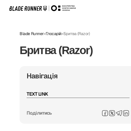
Blade Runner
>
Глосарій
>
Бритва (Razor)
Бритва (Razor)
Навігація
TEXT LINK
Поділитись