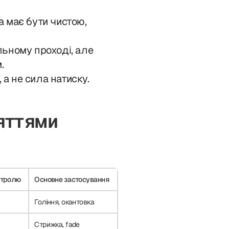
 має бути чистою,
ьному проході, але
.
 а не сила натиску.
няттями
нтролю
Основне застосування
Гоління, окантовка
Стрижка, fade