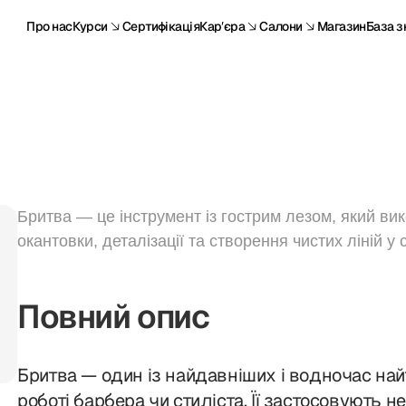
Про нас
Курси
Сертифікація
Карʼєра
Салони
Магазин
База з
Бритва — це інструмент із гострим лезом, який ви
окантовки, деталізації та створення чистих ліній у 
Повний опис
Бритва — один із найдавніших і водночас най
роботі барбера чи стиліста. Її застосовують 