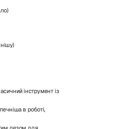
ло)
нішу)
асичний інструмент із
печніша в роботі,
тим лезом для