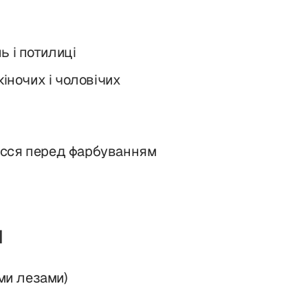
 і потилиці
іночих і чоловічих
осся перед фарбуванням
и
ми лезами)