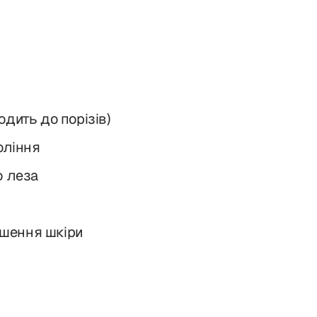
дить до порізів)
оління
о леза
кшення шкіри