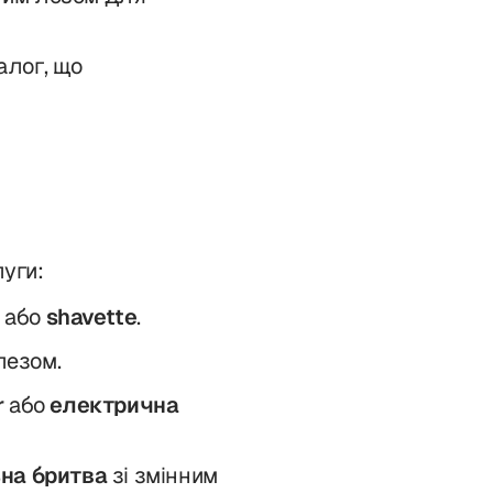
алог, що
луги:
або
shavette
.
лезом.
r
або
електрична
на бритва
зі змінним