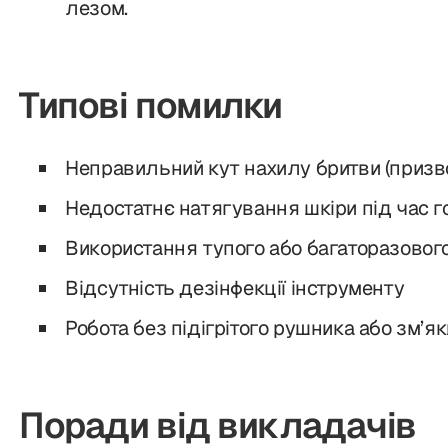
лезом.
Типові помилки
Неправильний кут нахилу бритви (призво
Недостатнє натягування шкіри під час г
Використання тупого або багаторазовог
Відсутність дезінфекції інструменту
Робота без підігрітого рушника або зм’я
Поради від викладачів