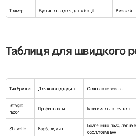
Тример
Вузьке лезо для деталізації
Високий
Таблиця для швидкого р
Тип бритви
Для кого підходить
Основна перевага
Straight
Професіонали
Максимальна точність
razor
Безпечніше лезо, легше 
Shavette
Барбери, учні
обслуговуванні