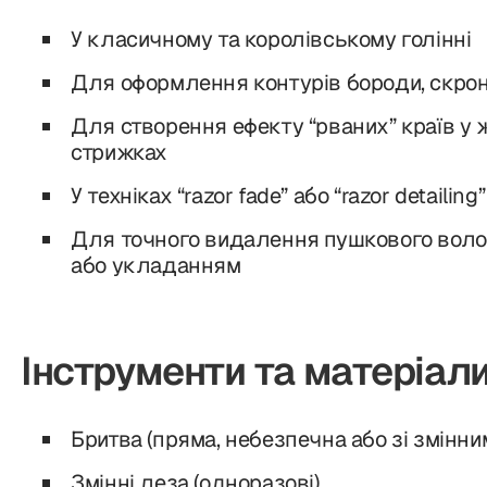
У класичному та королівському голінні
Для оформлення контурів бороди, скронь
Для створення ефекту “рваних” країв у ж
стрижках
У техніках “razor fade” або “razor detailing”
Для точного видалення пушкового вол
або укладанням
Інструменти та матеріал
Бритва (пряма, небезпечна або зі змінни
Змінні леза (одноразові)