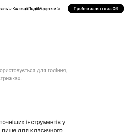
нань
Колекції
Події
Моделям
Пробне заняття за 0₴
користовується для гоління,
стрижках.
точніших інструментів у
не лише для класичного