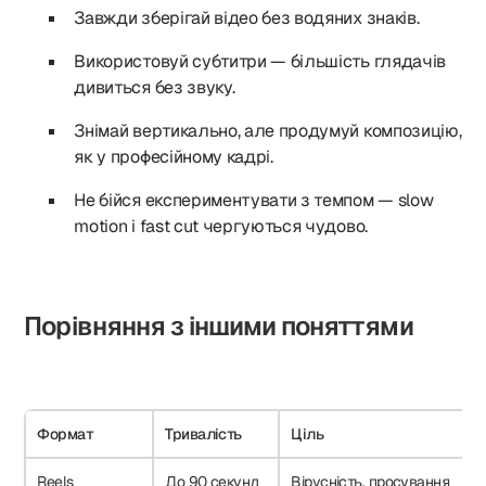
Завжди зберігай відео без водяних знаків.
Використовуй субтитри — більшість глядачів
дивиться без звуку.
Знімай вертикально, але продумуй композицію,
як у професійному кадрі.
Не бійся експериментувати з темпом — slow
motion і fast cut чергуються чудово.
Порівняння з іншими поняттями
Формат
Тривалість
Ціль
Reels
До 90 секунд
Вірусність, просування