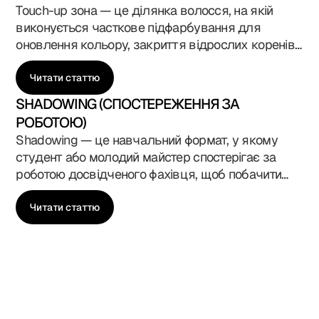
Touch-up зона — це ділянка волосся, на якій
виконується часткове підфарбування для
оновлення кольору, закриття відрослих коренів
або корекції відтінку без повного фарбування. У
Blade Runner Academy у Києві ця тема входить
Читати статтю
до навчальної програми курсів колориста,
SHADOWING (СПОСТЕРЕЖЕННЯ ЗА
перукаря та стиліста, адже професійна робота з
РОБОТОЮ)
touch-up зоною — одна з найважливіших
Shadowing — це навчальний формат, у якому
навичок у сучасному салоні. Вона показує
студент або молодий майстер спостерігає за
точність майстра, розуміння росту волосся,
роботою досвідченого фахівця, щоб побачити
роботи з пігментом і поведінки кольору в часі.
його техніку, логіку дій, комунікацію з клієнтом і
роботу в реальних умовах салону. У Blade
Читати статтю
Runner Academy у Києві shadowing є важливою
частиною курсів барбера, перукаря, стиліста й
колориста, адже саме під час живого
спостереження формується професійне
мислення, уважність до деталей і розуміння
справжньої роботи майстра в салонному