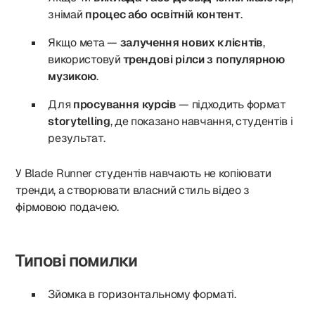
знімай
процес або освітній контент
.
Якщо мета —
залучення нових клієнтів
,
використовуй
трендові рілси з популярною
музикою
.
Для
просування курсів
— підходить формат
storytelling
, де показано навчання, студентів і
результат.
У Blade Runner студентів навчають не копіювати
тренди, а створювати власний стиль відео з
фірмовою подачею.
Типові помилки
Зйомка в горизонтальному форматі.