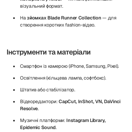
візуальний формат.
На
зйомках Blade Runner Collection
— для
створення коротких fashion-відео.
Інструменти та матеріали
Смартфон із камерою (iPhone, Samsung, Pixel).
Освітлення (кільцева лампа, софтбокс).
Штатив або стабілізатор.
Відеоредактори:
CapCut, InShot, VN, DaVinci
Resolve
.
Музичні платформи:
Instagram Library,
Epidemic Sound
.