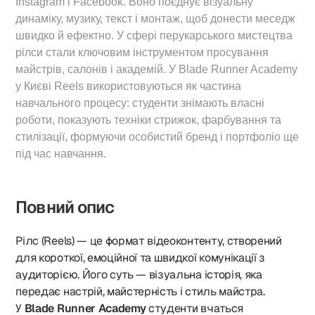
Instagram і Facebook. Воно поєднує візуальну
динаміку, музику, текст і монтаж, щоб донести меседж
швидко й ефектно. У сфері перукарського мистецтва
рілси стали ключовим інструментом просування
майстрів, салонів і академій. У Blade Runner Academy
у Києві Reels використовуються як частина
навчального процесу: студенти знімають власні
роботи, показують техніки стрижок, фарбування та
стилізації, формуючи особистий бренд і портфоліо ще
під час навчання.
Повний опис
Рілс (Reels) — це формат відеоконтенту, створений
для короткої, емоційної та швидкої комунікації з
аудиторією. Його суть — візуальна історія, яка
передає настрій, майстерність і стиль майстра.
У
Blade Runner Academy
студенти вчаться