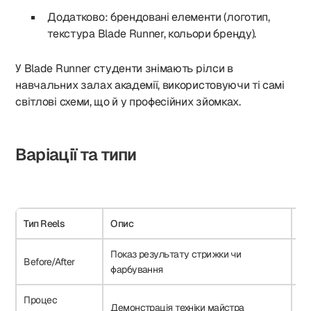
Додатково: брендовані елементи (логотип,
текстура Blade Runner, кольори бренду).
У Blade Runner студенти знімають рілси в
навчальних залах академії, використовуючи ті самі
світлові схеми, що й у професійних зйомках.
Варіації та типи
Тип Reels
Опис
Ці
Показ результату стрижки чи
По
Before/After
фарбування
кл
Процес
Демонстрація техніки майстра
Ос