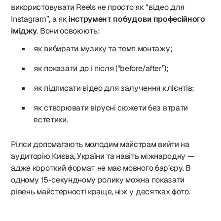
використовувати Reels не просто як “відео для
Instagram”, а як
інструмент побудови професійного
іміджу
. Вони освоюють:
як вибирати музику та темп монтажу;
як показати до і після (“before/after”);
як підписати відео для залучення клієнтів;
як створювати вірусні сюжети без втрати
естетики.
Рілси допомагають молодим майстрам вийти на
аудиторію Києва, України та навіть міжнародну —
адже короткий формат не має мовного бар’єру. В
одному 15-секундному ролику можна показати
рівень майстерності краще, ніж у десятках фото.