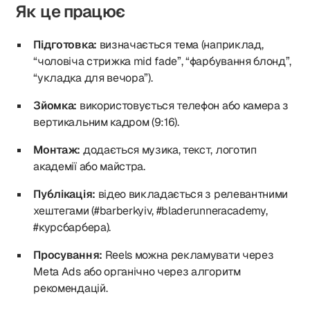
Як це працює
Підготовка:
визначається тема (наприклад,
“чоловіча стрижка mid fade”, “фарбування блонд”,
“укладка для вечора”).
Зйомка:
використовується телефон або камера з
вертикальним кадром (9:16).
Монтаж:
додається музика, текст, логотип
академії або майстра.
Публікація:
відео викладається з релевантними
хештегами (#barberkyiv, #bladerunneracademy,
#курсбарбера).
Просування:
Reels можна рекламувати через
Meta Ads або органічно через алгоритм
рекомендацій.