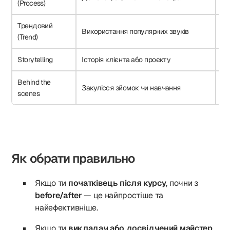
(Process)
Трендовий
Використання популярних звуків
Ал
(Trend)
Storytelling
Історія клієнта або проєкту
По
Behind the
Закулісся зйомок чи навчання
Фо
scenes
Як обрати правильно
Якщо ти
початківець після курсу
, почни з
before/after
— це найпростіше та
найефективніше.
Якщо ти
викладач або досвідчений майстер
,