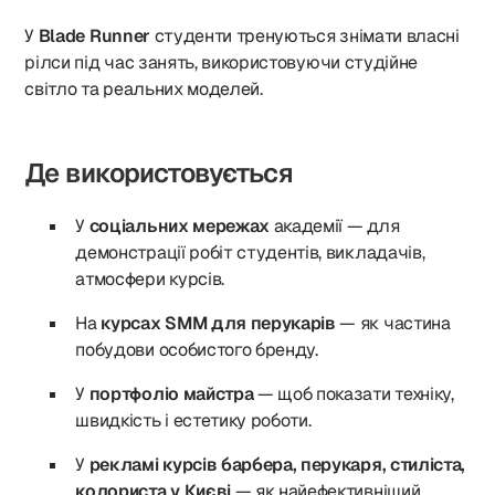
У
Blade Runner
студенти тренуються знімати власні
рілси під час занять, використовуючи студійне
світло та реальних моделей.
Де використовується
У
соціальних мережах
академії — для
демонстрації робіт студентів, викладачів,
атмосфери курсів.
На
курсах SMM для перукарів
— як частина
побудови особистого бренду.
У
портфоліо майстра
— щоб показати техніку,
швидкість і естетику роботи.
У
рекламі курсів барбера, перукаря, стиліста,
колориста у Києві
— як найефективніший