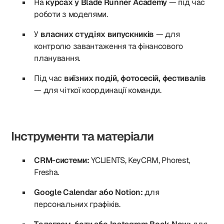
На
курсах у Blade Runner Academy
— під час
роботи з моделями.
У
власних студіях випускників
— для
контролю завантаження та фінансового
планування.
Під час
виїзних подій, фотосесій, фестивалів
— для чіткої координації команди.
Інструменти та матеріали
CRM-системи:
YCLIENTS, KeyCRM, Phorest,
Fresha.
Google Calendar або Notion:
для
персональних графіків.