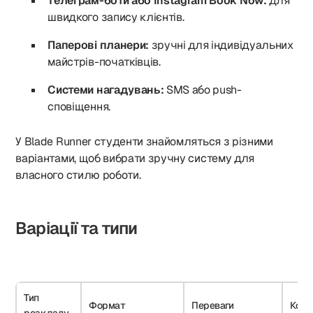
Телеграм-боти або Instagram Book Now:
для
швидкого запису клієнтів.
Паперові планери:
зручні для індивідуальних
майстрів-початківців.
Системи нагадувань:
SMS або push-
сповіщення.
У Blade Runner студенти знайомляться з різними
варіантами, щоб вибрати зручну систему для
власного стилю роботи.
Варіації та типи
Тип
Формат
Переваги
Кому