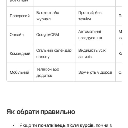
розкладу
Блокнот або
Простий, без
Паперовий
Поча
журнал
техніки
Автоматичні
Майс
Онлайн
Google/CRM
нагадування
кліє
Спільний календар
Видимість усіх
Командний
Кома
салону
записів
Телефон або
Мобільний
Зручність у дорозі
Само
додаток
Як обрати правильно
Якщо ти
початківець після курсів
, почни з