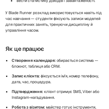
вести статистику доходів і завантаженості.
У Blade Runner розклад використовується навіть під
час навчання — студенти фіксують записи моделей
для практичних занять, тренуючи дисципліну й
управління часом.
Як це працює
Створення календаря:
обирається система —
блокнот, таблиця або CRM.
Запис клієнта:
фіксується ім’я, номер телефону,
дата, час, процедура.
Підтвердження:
клієнт отримує SMS, Viber або
Instagram-нагадування.
Робота з візитом:
майстер готує інструменти,