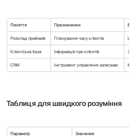
Поняття
Призначення
Відм
Розклад прийомів
Планування часу клієнтів
Щод
Клієнтська база
Інформація про клієнтів
Збер
CRM
Інструмент управління записами
Мех
Таблиця для швидкого розуміння
Параметр
Значення