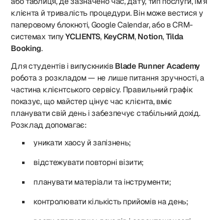
або таблиця, де зазначено час, дату, тип послуги, ім’я
клієнта й тривалість процедури. Він може вестися у
паперовому блокноті, Google Calendar, або в CRM-
системах типу
YCLIENTS
,
KeyCRM
,
Notion
,
Tilda
Booking
.
Для студентів і випускників
Blade Runner Academy
робота з розкладом — не лише питання зручності, а
частина клієнтського сервісу. Правильний графік
показує, що майстер цінує час клієнта, вміє
планувати свій день і забезпечує стабільний дохід.
Розклад допомагає:
уникати хаосу й запізнень;
відстежувати повторні візити;
планувати матеріали та інструменти;
контролювати кількість прийомів на день;