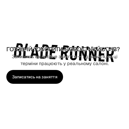
спостереження формується професійне
мислення, уважність до деталей і розуміння
справжньої роботи майстра в салонному
середовищі.
ГОТОВИЙ ГОВОРИТИ МОВОЮ МАЙСТРІВ?
Запишись на пробне заняття — і дізнайся, як ці
терміни працюють у реальному салоні.
Записатись на заняття