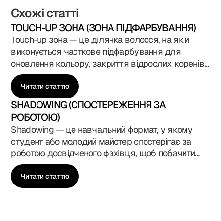
Схожі статті
TOUCH-UP ЗОНА (ЗОНА ПІДФАРБУВАННЯ)
Touch-up зона — це ділянка волосся, на якій
виконується часткове підфарбування для
оновлення кольору, закриття відрослих коренів
або корекції відтінку без повного фарбування. У
Blade Runner Academy у Києві ця тема входить
Читати статтю
до навчальної програми курсів колориста,
SHADOWING (СПОСТЕРЕЖЕННЯ ЗА
перукаря та стиліста, адже професійна робота з
РОБОТОЮ)
touch-up зоною — одна з найважливіших
Shadowing — це навчальний формат, у якому
навичок у сучасному салоні. Вона показує
студент або молодий майстер спостерігає за
точність майстра, розуміння росту волосся,
роботою досвідченого фахівця, щоб побачити
роботи з пігментом і поведінки кольору в часі.
його техніку, логіку дій, комунікацію з клієнтом і
роботу в реальних умовах салону. У Blade
Читати статтю
Runner Academy у Києві shadowing є важливою
частиною курсів барбера, перукаря, стиліста й
колориста, адже саме під час живого