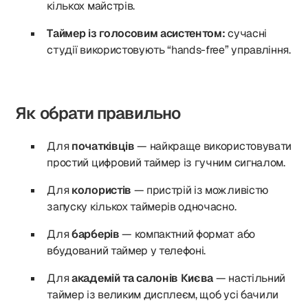
кількох майстрів.
Таймер із голосовим асистентом:
сучасні
студії використовують “hands-free” управління.
Як обрати правильно
Для
початківців
— найкраще використовувати
простий цифровий таймер із гучним сигналом.
Для
колористів
— пристрій із можливістю
запуску кількох таймерів одночасно.
Для
барберів
— компактний формат або
вбудований таймер у телефоні.
Для
академій та салонів Києва
— настільний
таймер із великим дисплеєм, щоб усі бачили