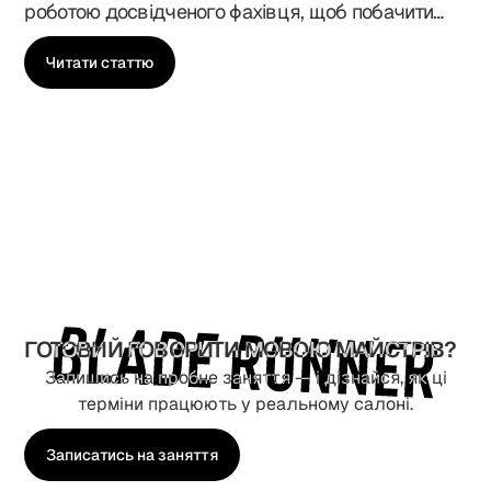
роботою досвідченого фахівця, щоб побачити
роботи з пігментом і поведінки кольору в часі.
його техніку, логіку дій, комунікацію з клієнтом і
роботу в реальних умовах салону. У Blade
Читати статтю
Runner Academy у Києві shadowing є важливою
частиною курсів барбера, перукаря, стиліста й
колориста, адже саме під час живого
спостереження формується професійне
мислення, уважність до деталей і розуміння
справжньої роботи майстра в салонному
середовищі.
ГОТОВИЙ ГОВОРИТИ МОВОЮ МАЙСТРІВ?
Запишись на пробне заняття — і дізнайся, як ці
терміни працюють у реальному салоні.
Записатись на заняття