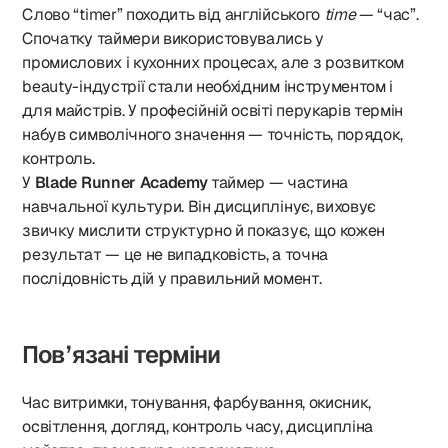
Слово “timer” походить від англійського
time
— “час”.
Спочатку таймери використовувались у
промислових і кухонних процесах, але з розвитком
beauty-індустрії стали необхідним інструментом і
для майстрів. У професійній освіті перукарів термін
набув символічного значення — точність, порядок,
контроль.
У
Blade Runner Academy
таймер — частина
навчальної культури. Він дисциплінує, виховує
звичку мислити структурно й показує, що кожен
результат — це не випадковість, а точна
послідовність дій у правильний момент.
Пов’язані терміни
Час витримки, тонування, фарбування, окисник,
освітлення, догляд, контроль часу, дисципліна