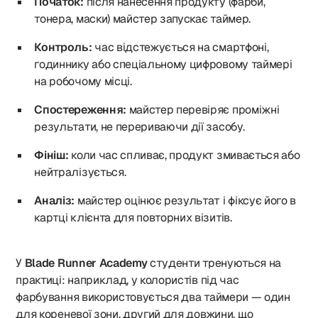
Початок:
після нанесення продукту (фарби,
тонера, маски) майстер запускає таймер.
Контроль:
час відстежується на смартфоні,
годиннику або спеціальному цифровому таймері
на робочому місці.
Спостереження:
майстер перевіряє проміжні
результати, не перериваючи дії засобу.
Фініш:
коли час спливає, продукт змивається або
нейтралізується.
Аналіз:
майстер оцінює результат і фіксує його в
картці клієнта для повторних візитів.
У
Blade Runner Academy
студенти тренуються на
практиці: наприклад, у колористів під час
фарбування використовується два таймери — один
для кореневої зони, другий для довжини, що