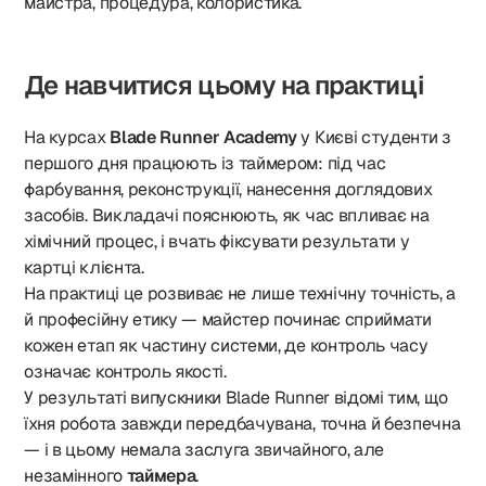
майстра, процедура, колористика.
Де навчитися цьому на практиці
На курсах
Blade Runner Academy
у Києві студенти з
першого дня працюють із таймером: під час
фарбування, реконструкції, нанесення доглядових
засобів. Викладачі пояснюють, як час впливає на
хімічний процес, і вчать фіксувати результати у
картці клієнта.
На практиці це розвиває не лише технічну точність, а
й професійну етику — майстер починає сприймати
кожен етап як частину системи, де контроль часу
означає контроль якості.
У результаті випускники Blade Runner відомі тим, що
їхня робота завжди передбачувана, точна й безпечна
— і в цьому немала заслуга звичайного, але
незамінного
таймера
.