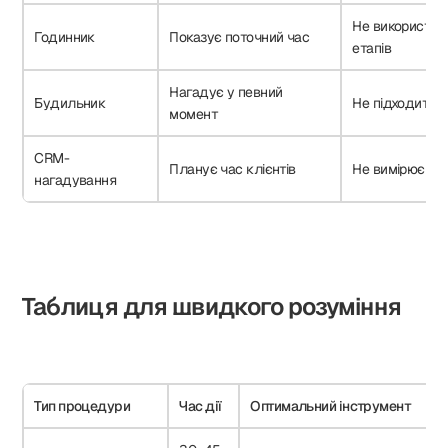
Не використов
Годинник
Показує поточний час
етапів
Нагадує у певний
Будильник
Не підходить 
момент
CRM-
Планує час клієнтів
Не вимірює те
нагадування
Таблиця для швидкого розуміння
Тип процедури
Час дії
Оптимальний інструмент