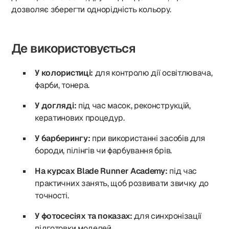
дозволяє зберегти однорідність кольору.
Де використовується
У колористиці:
для контролю дії освітлювача,
фарби, тонера.
У догляді:
під час масок, реконструкцій,
кератинових процедур.
У барберингу:
при використанні засобів для
бороди, пілінгів чи фарбування брів.
На курсах Blade Runner Academy:
під час
практичних занять, щоб розвивати звичку до
точності.
У фотосесіях та показах:
для синхронізації
підготовки моделей.