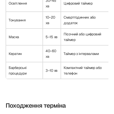
30–45
Освітлення
Цифровий таймер
хв
10–20
Смартгодинник або
Тонування
хв
додаток
Пісочний або цифровий
Маска
5–15 хв
таймер
40–60
Кератин
Таймер з інтервалами
хв
Барберські
Компактний таймер або
3–10 хв
процедури
телефон
Походження терміна