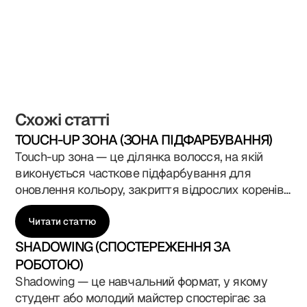
Схожі статті
TOUCH-UP ЗОНА (ЗОНА ПІДФАРБУВАННЯ)
Touch-up зона — це ділянка волосся, на якій
виконується часткове підфарбування для
оновлення кольору, закриття відрослих коренів
або корекції відтінку без повного фарбування. У
Blade Runner Academy у Києві ця тема входить
Читати статтю
до навчальної програми курсів колориста,
SHADOWING (СПОСТЕРЕЖЕННЯ ЗА
перукаря та стиліста, адже професійна робота з
РОБОТОЮ)
touch-up зоною — одна з найважливіших
Shadowing — це навчальний формат, у якому
навичок у сучасному салоні. Вона показує
студент або молодий майстер спостерігає за
точність майстра, розуміння росту волосся,