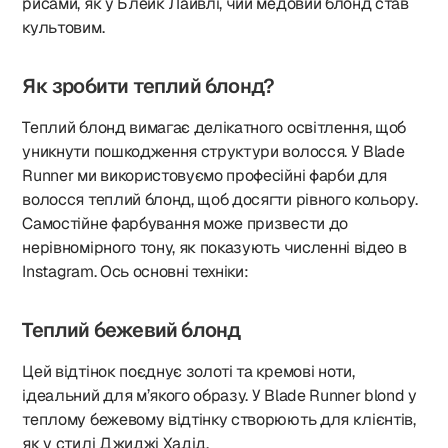
рисами, як у Блейк Лайвлі, чий медовий блонд став
культовим.
Як зробити теплий блонд?
Теплий блонд вимагає делікатного освітлення, щоб
уникнути пошкодження структури волосся. У Blade
Runner ми використовуємо професійні фарби для
волосся теплий блонд, щоб досягти рівного кольору.
Самостійне фарбування може призвести до
нерівномірного тону, як показують численні відео в
Instagram. Ось основні техніки:
Теплий бежевий блонд
Цей відтінок поєднує золоті та кремові ноти,
ідеальний для м’якого образу. У Blade Runner blond у
теплому бежевому відтінку створюють для клієнтів,
як у стилі Джиджі Хадід.