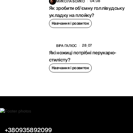
04
08
МИКОЛА БОЙКО
.
Як зробити об’ємну голлівудську
укладку на плойку?
Навчання і розвиток
28
07
ВІРА ГАЛІОС
.
Які ножиці потрібні перукарю-
стилісту?
Навчання і розвиток
+380935892099