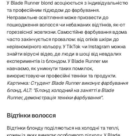
У Blade Runner blond асоціюється з індивідуальністю
та професійним підходом до фарбування.
Неправильне освітлення може призвести до
пошкодження волосся чи небажаних відтінків, як-от
горезвісної жовтизни. Самостійне фарбування вдома
часто закінчується провалом: від опіків шкіри до
нерівномірного кольору. У TikTok чи Instagram можна
знайти вірусні відео, де люди в шоці від невдалих
експериментів із блондом. У Blade Runner ми
навчаємо, як уникнути таких помилок,
використовуючи професійні техніки та продукти.
Картинка: Студент Blade Runner виконує фарбування
блонд, ALT: "Блонд холодний на занятті в Blade
Runner, демонстрація техніки фарбування".
Відтінки волосся
Відтінки блонду поділяються на холодні та теплі,
кожен із яких вимагає особливого підходу. У Blade