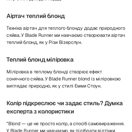
Аіртач теплий блонд
Техніка аіртач для теплого блонду додає природного
сяйва. У Blade Runner ми навчаємо створювати аіртач
теплий блонд, як у Різи Візерспун.
Теплий блонд міліровка
Міліровка в теплому блонді створює ефект
сонячного сяйва. У Blade Runner blond із міліровкою
виглядає природно, як у стилі Емми Стоун.
Колір підкреслює чи задає стиль? Думка
експерта з колористики
"Blond — це не просто колір, а спосіб самовираження.
У Blade Runner ми навчаємо, як підібрати відтінки