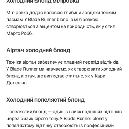
Холодний блонд міліровка
Міліровка додає волоссю глибини завдяки тонким
пасмам. У Blade Runner blond із міліровкою
створюється з акцентом на природність, як у стилі
Марго Роббі.
Аіртач холодний блонд
Техніка аіртач забезпечує плавний перехід відтінків.
У Blade Runner ми навчаємо, як створювати холодний
блонд аіртач, що виглядає стильно, як у Кари
Делевінь.
Холодний попелястий блонд
Попелястий блонд — один із найскладніших відтінків
через ризик сірого тону. У Blade Runner blond у
попелястому відтінку створюють із професійними