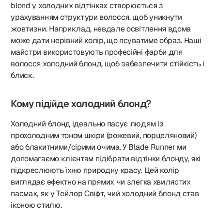
blond у холодних відтінках створюється з
урахуванням структури волосся, щоб уникнути
жовтизни. Наприклад, невдале освітлення вдома
може дати нерівний колір, що псуватиме образ. Наші
майстри використовують професійні фарби для
волосся холодний блонд, щоб забезпечити стійкість і
блиск.
Кому підійде холодний блонд?
Холодний блонд ідеально пасує людям із
прохолодним тоном шкіри (рожевий, порцеляновий)
або блакитними/сірими очима. У Blade Runner ми
допомагаємо клієнтам підібрати відтінки блонду, які
підкреслюють їхню природну красу. Цей колір
виглядає ефектно на прямих чи злегка хвилястих
пасмах, як у Тейлор Свіфт, чий холодний блонд став
іконою стилю.