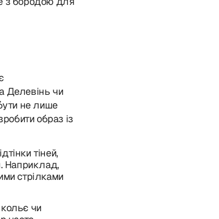
е з бородою для
є
ра Делевінь чи
бути не лише
зробити образ із
дтінки тіней,
я. Наприклад,
ими стрілками
 кольє чи