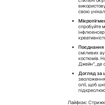
стильні оку
використову
свою унікал
Мікропігмен
спробуйте м
інфлюенсери
креативніст
Поєднання 
сміливих ау
костюмів. Н
Джейн", де 
Догляд за 
зволоження 
олії, щоб ш
підкреслюю
Лайфхак: Стрижк