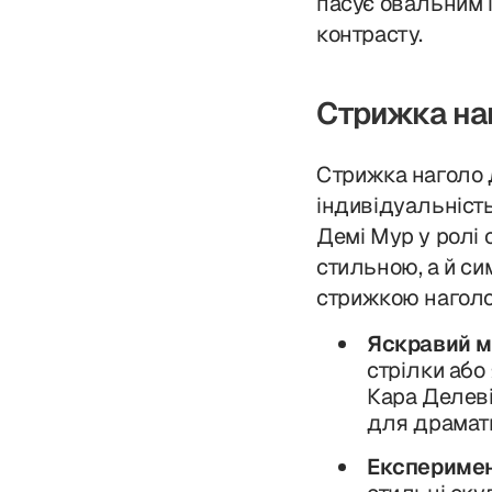
пасує овальним 
контрасту.
Стрижка на
Стрижка наголо 
індивідуальність
Демі Мур у ролі 
стильною, а й си
стрижкою наголо
Яскравий м
стрілки або
Кара Делеві
для драмати
Експеримен