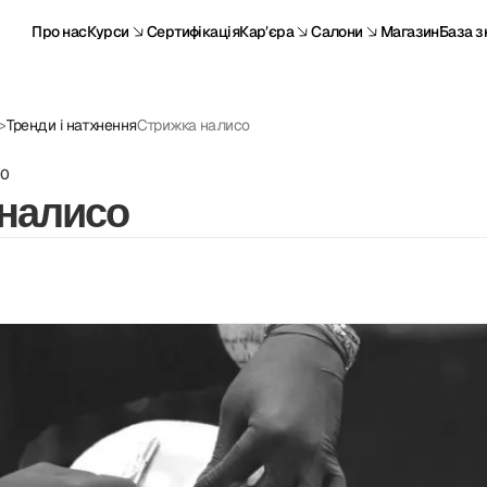
Про нас
Курси
Сертифікація
Карʼєра
Салони
Магазин
База з
>
Тренди і натхнення
Стрижка налисо
10
налисо