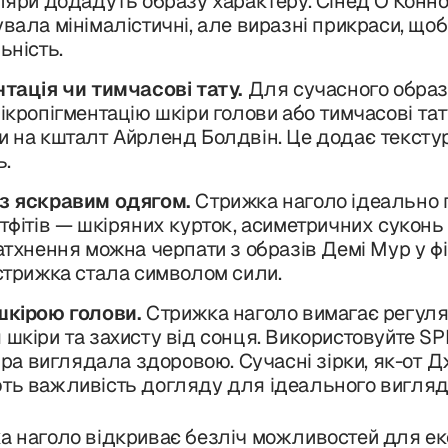
ляри додадуть образу характеру. Сінед О’Конно
вала мінімалістичні, але виразні прикраси, що
ьність.
тація чи тимчасові тату.
Для сучасного образу
ікропігментацію шкіри голови або тимчасові тат
 на кшталт Айрленд Болдвін. Це додає текстур
ь.
з яскравим одягом.
Стрижка наголо ідеально 
тфітів — шкіряних курток, асиметричних сукон
атхнення можна черпати з образів Демі Мур у ф
стрижка стала символом сили.
шкірою голови.
Стрижка наголо вимагає регул
шкіри та захисту від сонця. Використовуйте SP
кіра виглядала здоровою. Сучасні зірки, як-от Д
ть важливість догляду для ідеального вигляд
а наголо відкриває безліч можливостей для ек