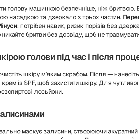
гти голову машинкою безпечніше, ніж бритвою. 
вою насадкою та дзеркало з трьох частин.
Пере
інуси
: потрібен навик, ризик порізів без дзерк
 уникайте бритви без досвіду, щоб не травмувати
кірою голови під час і після проц
чистіть шкіру м’яким скрабом. Після — нанесіт
рем із SPF, щоб захистити шкіру. Для чутливої
безспиртові лосьйони.
залисинами
деально маскує залисини, створюючи акуратний 