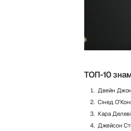
ТОП-10 знам
Двейн Джон
Сінед О’Кон
Кара Делеві
Джейсон Сте