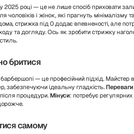
 2025 році — це не лише спосіб приховати зали
я чоловіків і жінок, які прагнуть мінімалізму т
ома, стрижка під 0 додає впевненості, але пот
оду та догляду. Ось як зробити стрижку наголо,
 стиль.
но бритися
 барбершопі — це професійний підхід. Майстер 
ер, забезпечуючи ідеальну гладкість.
Переваги
 після процедури.
Мінуси
: потребує регулярних 
 дорожче.
тися самому