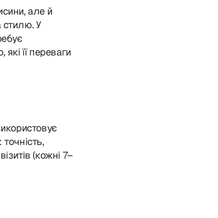
сини, але й
а стилю. У
ребує
 які її переваги
використовує
: точність,
візитів (кожні 7–