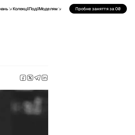
нань
Колекції
Події
Моделям
Пробне заняття за 0₴