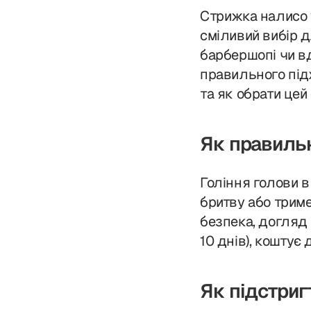
Стрижка налисо у
сміливий вибір дл
барбершопі чи вд
правильного підх
та як обрати цей
Як правиль
Гоління голови в
бритву або трим
безпека, догляд
10 днів), коштує
Як підстриг