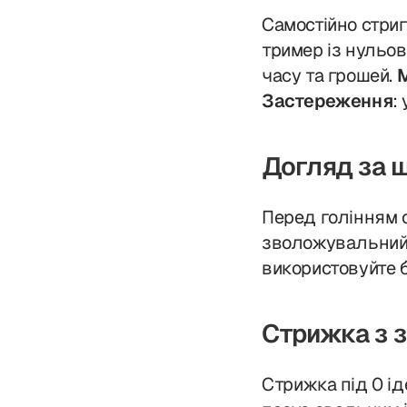
Самостійно стри
тример із нульо
часу та грошей.
М
Застереження
:
Догляд за ш
Перед голінням о
зволожувальний к
використовуйте 
Стрижка з 
Стрижка під 0 і