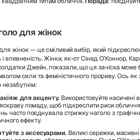
і квадратним типам обличчя.
Порада
: поєднуйт
голо для жінок
для жінок — це сміливий вибір, який підкреслю
 і впевненість. Жінки, як-от Сінед О’Коннор, Ка
солдатки Джейн, показали, що ця зачіска може 
мволом сили та феміністичного прориву. Ось як 
 незабутнім:
акіяж для акценту.
Використовуйте насичені ві
 яскраву помаду, щоб підкреслити риси обличч
нь часто поєднувала стрижку наголо з графічн
чного ефекту.
туйте з аксесуарами.
Великі сережки, масивні