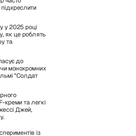
р часто
б підкреслити
 у 2025 році
у, як це роблять
у та
пасує до
ь чи монохромних
ільмі "Солдат
ярного
F-креми та легкі
жессі Джей,
у.
спериментів із