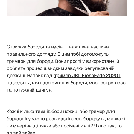
Стрижка бороди та вусів — важлива частина
правильного догляду. З цим тобі допоможуть
тримери для бороди. Вони прості у використанні й
роблять процес швидким завдяки регульованій
довжині. Наприклад,
тример JRL FreshFade 2020T
підходить для підстригання бороди, має гостре лезо
та потужний двигун.
Кожні кілька тижнів бери ножиці або тример для
бороди й уважно розглядай свою бороду в дзеркалі.
Чи є нерівні ділянки або посічені кінці? Якщо так, то
зрізай зайве.