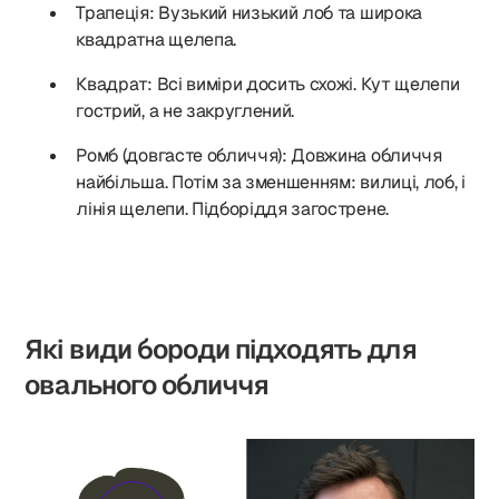
Трапеція: Вузький низький лоб та широка
квадратна щелепа.
Квадрат: Всі виміри досить схожі. Кут щелепи
гострий, а не закруглений.
Ромб (довгасте обличчя): Довжина обличчя
найбільша. Потім за зменшенням: вилиці, лоб, і
лінія щелепи. Підборіддя загострене.
Які види бороди підходять для
овального обличчя