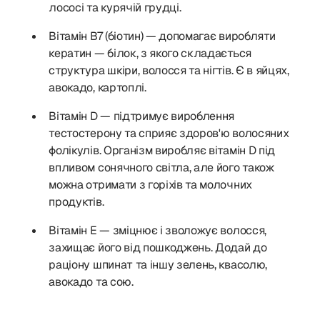
лососі та курячій грудці.
Вітамін B7 (біотин) — допомагає виробляти
кератин — білок, з якого складається
структура шкіри, волосся та нігтів. Є в яйцях,
авокадо, картоплі.
Вітамін D — підтримує вироблення
тестостерону та сприяє здоров'ю волосяних
фолікулів. Організм виробляє вітамін D під
впливом сонячного світла, але його також
можна отримати з горіхів та молочних
продуктів.
Вітамін Е — зміцнює і зволожує волосся,
захищає його від пошкоджень. Додай до
раціону шпинат та іншу зелень, квасолю,
авокадо та сою.