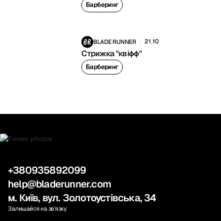
Барберинг
21
10
BLADE RUNNER
.
Стрижка "квіфф"
Барберинг
+380935892099
help@bladerunner.com
м. Київ, вул. Золотоустівська, 34
Залишайся на звʼязку