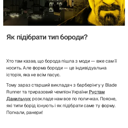
Як підібрати тип бороди?
Хто там казав, що борода пішла з моди — вже сам її
носить. Але форма бороди — це індивідуальна
історія, яка не всім пасує.
Тому зараз старший викладач з барберінгу у Blade
Runner та триразовий чемпіон України
Рустам
Данильчук
розкладе нам все по поличках. Поясне,
які типи борід існують і як підібрати саме ту форму.
Погнали, ранери!