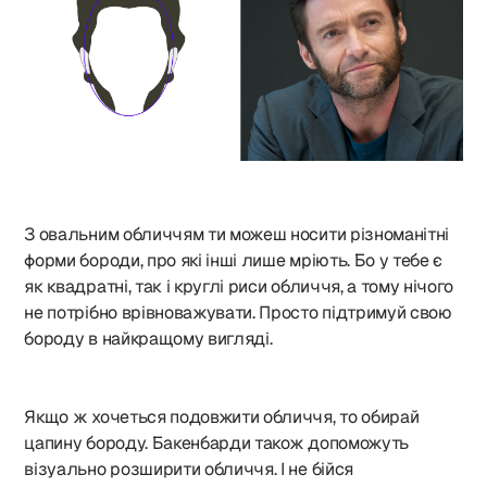
З овальним обличчям ти можеш носити різноманітні
форми бороди, про які інші лише мріють. Бо у тебе є
як квадратні, так і круглі риси обличчя, а тому нічого
не потрібно врівноважувати. Просто підтримуй свою
бороду в найкращому вигляді.
Якщо ж хочеться подовжити обличчя, то обирай
цапину бороду. Бакенбарди також допоможуть
візуально розширити обличчя. І не бійся