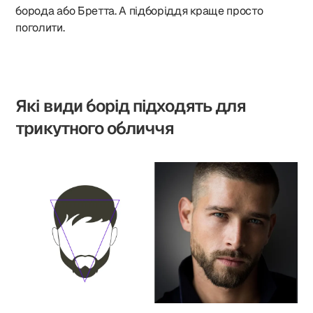
борода або Бретта. А підборіддя краще просто
поголити.
Які види борід підходять для
трикутного обличчя