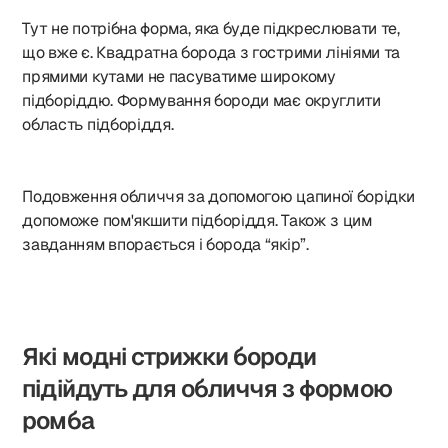
Тут не потрібна форма, яка буде підкреслювати те,
що вже є. Квадратна борода з гострими лініями та
прямими кутами не пасуватиме широкому
підборіддю. Формування бороди має округлити
область підборіддя.
Подовження обличчя за допомогою цапиної борідки
допоможе пом'якшити підборіддя. Також з цим
завданням впорається і борода “якір”.
Які модні стрижки бороди
підійдуть для обличчя з формою
ромба