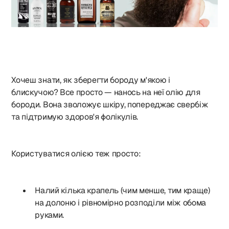
Хочеш знати, як зберегти бороду м'якою і
блискучою? Все просто — нанось на неї олію для
бороди. Вона зволожує шкіру, попереджає свербіж
та підтримую здоров'я фолікулів.
Користуватися олією теж просто:
Налий кілька крапель (чим менше, тим краще)
на долоню і рівномірно розподіли між обома
руками.