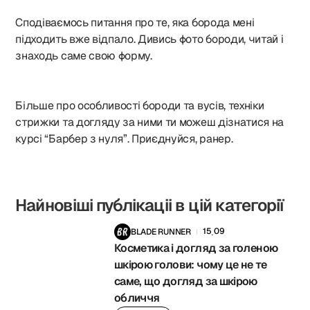
Сподіваємось питання про те, яка борода мені
підходить вже відпало. Дивись фото бороди, читай і
знаходь саме свою форму.
Більше про особливості бороди та вусів, техніки
стрижки та догляду за ними ти можеш дізнатися на
курсі “Барбер з нуля”. Приєднуйся, ранер.
Найновіші публікаціі в цій категорії
15
09
BLADE RUNNER
.
Косметика і догляд за голеною
шкірою голови: чому це не те
саме, що догляд за шкірою
обличчя