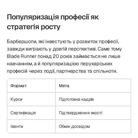
Популяризація професії як
стратегія росту
Барбершопи, які інвестують у розвиток професії,
завжди виграють у довгій перспективі. Саме тому
Blade Runner понад 20 років займається не лише
навчанням, а й популяризацією перукарських
професій через події, партнерства та спільноти.
Формат
Мета
К
Курси
Підготовка кадрів
С
Сертифікація
Підтвердження якості
Д
Івенти
Обмін досвідом
Р