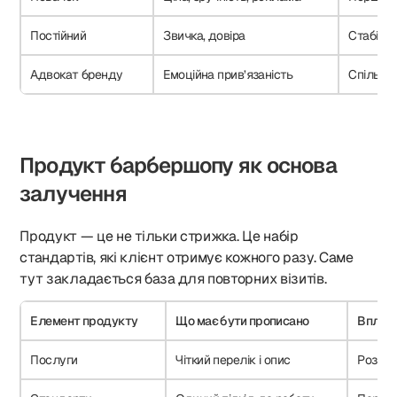
Постійний
Звичка, довіра
Стабільн
Адвокат бренду
Емоційна прив’язаність
Спільно
Продукт барбершопу як основа
залучення
Продукт — це не тільки стрижка. Це набір
стандартів, які клієнт отримує кожного разу. Саме
тут закладається база для повторних візитів.
Елемент продукту
Що має бути прописано
Вплив 
Послуги
Чіткий перелік і опис
Розумі