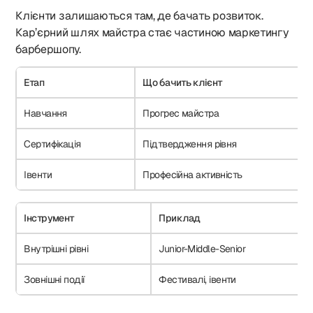
Клієнти залишаються там, де бачать розвиток.
Кар’єрний шлях майстра стає частиною маркетингу
барбершопу.
Етап
Що бачить клієнт
Навчання
Прогрес майстра
Сертифікація
Підтвердження рівня
Івенти
Професійна активність
Інструмент
Приклад
Внутрішні рівні
Junior-Middle-Senior
Зовнішні події
Фестивалі, івенти