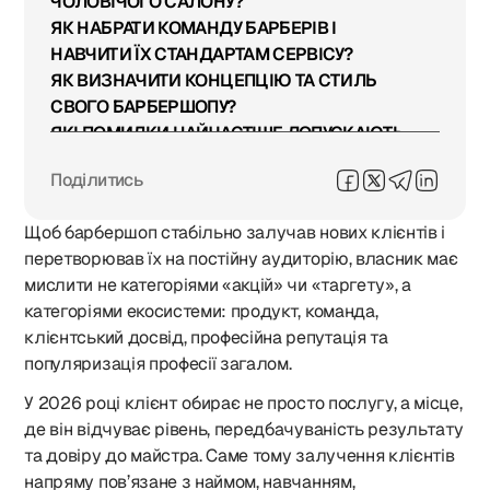
ЧОЛОВІЧОГО САЛОНУ?
ЯК НАБРАТИ КОМАНДУ БАРБЕРІВ І
НАВЧИТИ ЇХ СТАНДАРТАМ СЕРВІСУ?
ЯК ВИЗНАЧИТИ КОНЦЕПЦІЮ ТА СТИЛЬ
СВОГО БАРБЕРШОПУ?
ЯКІ ПОМИЛКИ НАЙЧАСТІШЕ ДОПУСКАЮТЬ
ВЛАСНИКИ НА СТАРТІ БІЗНЕСУ?
Поділитись
ЯК ЗАЛУЧАТИ КЛІЄНТІВ І СТВОРЮВАТИ
ПОСТІЙНУ АУДИТОРІЮ?
Щоб барбершоп стабільно залучав нових клієнтів і
ЯК ПРАЦЮЄ РЕКЛАМА ТА ОСОБИСТИЙ
перетворював їх на постійну аудиторію, власник має
БРЕНД ВЛАСНИКА У BEAUTY-СФЕРІ?
мислити не категоріями «акцій» чи «таргету», а
ЯК КОНТРОЛЮВАТИ ФІНАНСИ, ЗАРПЛАТИ Й
категоріями екосистеми: продукт, команда,
ПРИБУТКОВІСТЬ САЛОНУ?
клієнтський досвід, професійна репутація та
ЯК МАСШТАБУВАТИ БАРБЕРШОП — ВІД
популяризація професії загалом.
ОДНІЄЇ ТОЧКИ ДО МЕРЕЖІ В УКРАЇНІ?
У 2026 році клієнт обирає не просто послугу, а місце,
де він відчуває рівень, передбачуваність результату
та довіру до майстра. Саме тому залучення клієнтів
напряму пов’язане з наймом, навчанням,