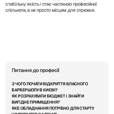
стабільну якість і стає частиною професійної
спільноти, а не просто місцем для стрижки.
Якщо не знайшов, що шукав, або вагаєшся — дозволь н
відповісти на твої запитання. Спокійно, по дружньому.”
- Олексій Селівон, засновник компанії
Надіслати
Питання до професії
З ЧОГО ПОЧАТИ ВІДКРИТТЯ ВЛАСНОГО
БАРБЕРШОПУ В КИЄВІ?
ЯК РОЗРАХУВАТИ БЮДЖЕТ І ЗНАЙТИ
ВИГІДНЕ ПРИМІЩЕННЯ?
ЯКЕ ОБЛАДНАННЯ ПОТРІБНО ДЛЯ СТАРТУ