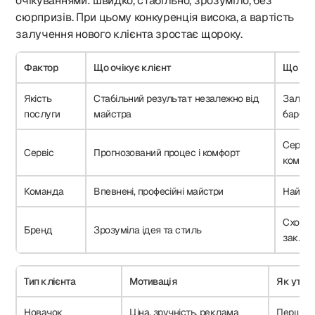
очікуваннями: швидко, стабільно, зрозуміло, без
сюрпризів. При цьому конкуренція висока, а вартість
залучення нового клієнта зростає щороку.
Фактор
Що очікує клієнт
Що час
Якість
Стабільний результат незалежно від
Залежн
послуги
майстра
барбер
Сервіс
Сервіс
Прогнозований процес і комфорт
коман
Команда
Впевнені, професійні майстри
Найм б
Схожіс
Бренд
Зрозуміла ідея та стиль
заклад
Тип клієнта
Мотивація
Як утри
Новачок
Ціна, зручність, реклама
Перший 