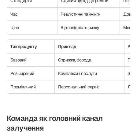
Стандарти
Єдиний підхід до роботи
Передб
Час
Реалістичні таймінги
Довіра
Ціна
Відповідність ринку
Менше
Тип продукту
Приклад
Резу
Базовий
Стрижка, борода
Поті
Розширений
Комплексні послуги
Зрос
Преміальний
Персональний сервіс
Лоял
Команда як головний канал
залучення