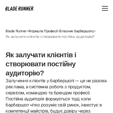
Blade Runner
>
Формула Професії
>
Власник барбершопу
>
NNER — ЦЕ НЕ ПРОСТО КУРСИ.
Як залучати клієнтів і створювати постійну аудиторію?
Ми — найбільша академія перукарського мистецтва в Україні.
Як залучати клієнтів і
2000+ студентів, 200+ груп, диплом, який визнається у 100+ країнах.
створювати постійну
А після навчання — гарантоване працевлаштування.
аудиторію?
Залучення клієнтів у барбершопі — це не разова
реклама, а системна робота з продуктом,
сервісом, командою та брендом професії.
Постійна аудиторія формується тоді, коли
барбершоп чітко розуміє свій ринок, інвестує в
компетенції майстрів, будує довіру через