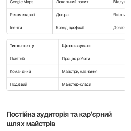
Google Maps
Локальний попит
Відгуки
Рекомендації
Довіра
Якість се
Івенти
Бренд професії
Довгостр
Тип контенту
Що показувати
Освітній
Процес роботи
Командний
Майстри, навчання
Подієвий
Майстер-класи
Постійна аудиторія та кар’єрний
шлях майстрів