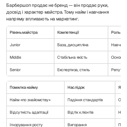
Барбершоп продає не бренд — він продає руки,
досвід і характер майстра. Тому найм і навчання
напряму впливають на маркетинг.
Рівень майстра
Компетенції
Роль у з
Junior
База, дисципліна
Навчаль
Middle
Стабільна якість
Основний
Senior
Експертиза, стиль
Репутац
Помилка найму
Наслідок
Як у
Найм «по знайомству»
Падіння стандартів
Оцін
Відсутність адаптації
Відтік клієнтів
Навч
Ігнорування росту
Вигорання
Підв