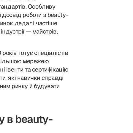
стандартів. Особливу
 досвід роботи з beauty-
 ринок дедалі частіше
індустрії — майстрів,
років готує спеціалістів
айбільшою мережею
і івенти та сертифікацію
и, які навички справді
сним ринку й будувати
 в beauty-