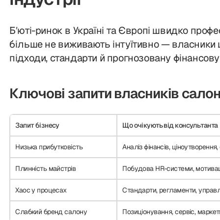
Бʼюті-ринок в Україні та Європі швидко проф
більше не виживають інтуїтивно — власники
підходи, стандарти й прогнозовану фінансов
Ключові запити власників салон
Запит бізнесу
Що очікують від консультанта
Низька прибутковість
Аналіз фінансів, ціноутворення,
Плинність майстрів
Побудова HR-системи, мотивації
Хаос у процесах
Стандарти, регламенти, управ
Слабкий бренд салону
Позиціонування, сервіс, маркет