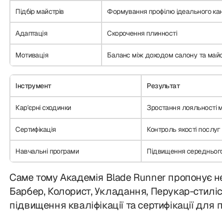
Підбір майстрів
Формування профілю ідеального ка
Адаптація
Скорочення плинності
Мотивація
Баланс між доходом салону та май
Інструмент
Результат
Карʼєрні сходинки
Зростання лояльності м
Сертифікація
Контроль якості послуг
Навчальні програми
Підвищення середнього
Саме тому Академія Blade Runner пропонує н
Барбер, Колорист, Укладання, Перукар-стиліс
підвищення кваліфікації та сертифікації для