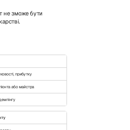
т не зможе бути
карстві.
ковості, прибутку
лієнта або майстра
демпінгу
нту