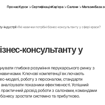
Про нас
Курси
Сертифікація
Карʼєра
Салони
Магазин
База з
y-індустрії
>
Які навички потрібні бізнес-консультанту у сфері краси?
бізнес-консультанту у
єднувати глибоке розуміння перукарського ринку з
 навичками. Ключові компетенції включають
ес-моделі, роботу з персоналом, стандарти
ь аналізувати показники ефективності. Успішний
а практичний досвід роботи з салонами, командами
 бізнесу зростати системно та прибутково.