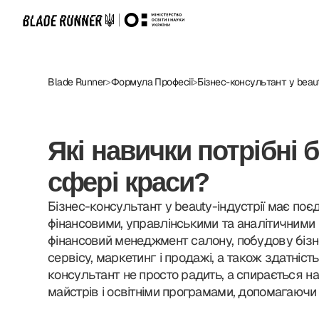
Blade Runner
>
Формула Професії
>
Бізнес-консультант у beaut
ПРОСТО КУРСИ.
Які навички потрібні 
рського мистецтва в Україні.
лом, який визнається у 100+
сфері краси?
Бізнес-консультант у beauty-індустрії має по
е працевлаштування.
фінансовими, управлінськими та аналітичними
фінансовий менеджмент салону, побудову бізн
сервісу, маркетинг і продажі, а також здатніст
консультант не просто радить, а спирається н
майстрів і освітніми програмами, допомагаючи