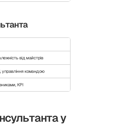
льтанта
алежність від майстрів
і, управління командою
вниками, KPI
онсультанта у