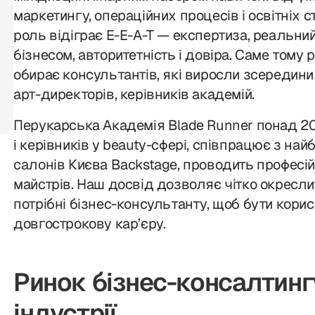
маркетингу, операційних процесів і освітніх 
роль відіграє E-E-A-T — експертиза, реальний
бізнесом, авторитетність і довіра. Саме тому
обирає консультантів, які виросли зсередини 
арт-директорів, керівників академій.
Перукарська Академія Blade Runner понад 20 
і керівників у beauty-сфері, співпрацює з н
салонів Києва Backstage, проводить професійн
майстрів. Наш досвід дозволяє чітко окреслит
потрібні бізнес-консультанту, щоб бути кори
довгострокову кар’єру.
Ринок бізнес-консалтингу
індустрії