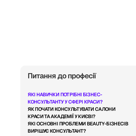
 або вагаєшся — дозволь нам
я. Спокійно, по дружньому.”
 засновник компанії
Питання до професії
ЯКІ НАВИЧКИ ПОТРІБНІ БІЗНЕС-
КОНСУЛЬТАНТУ У СФЕРІ КРАСИ?
ЯК ПОЧАТИ КОНСУЛЬТУВАТИ САЛОНИ
КРАСИ ТА АКАДЕМІЇ У КИЄВІ?
ЯКІ ОСНОВНІ ПРОБЛЕМИ BEAUTY-БІЗНЕСІВ
ВИРІШУЄ КОНСУЛЬТАНТ?