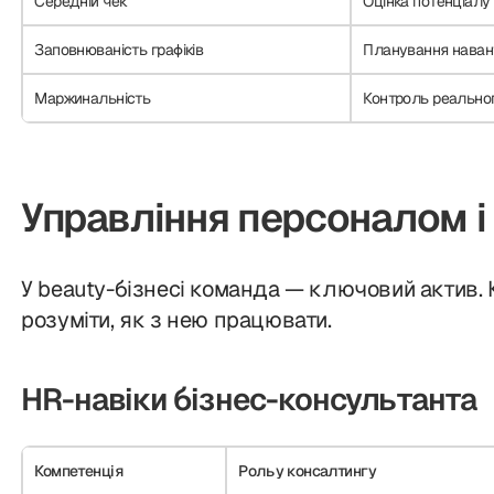
Середній чек
Оцінка потенціалу
Заповнюваність графіків
Планування нава
Маржинальність
Контроль реально
Управління персоналом 
У beauty-бізнесі команда — ключовий актив.
розуміти, як з нею працювати.
HR-навіки бізнес-консультанта
Компетенція
Роль у консалтингу