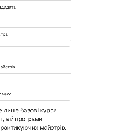
ндидата
стра
айстрів
 чеку
е лише базові курси
т, а й програми
 практикуючих майстрів.