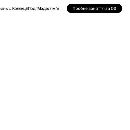
нань
Колекції
Події
Моделям
Пробне заняття за 0₴