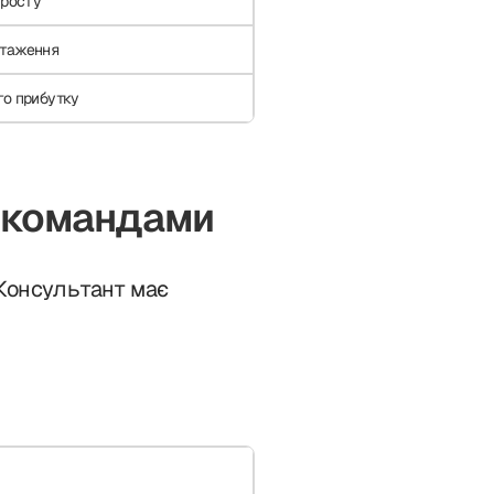
 росту
нтаження
го прибутку
і командами
 Консультант має