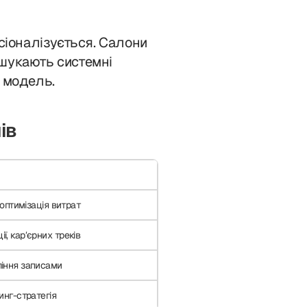
есіоналізується. Салони
 шукають системні
у модель.
ів
 оптимізація витрат
, карʼєрних треків
ління записами
инг-стратегія