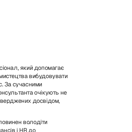
сіонал, який допомагає
 мистецтва вибудовувати
с. За сучасними
онсультанта очікують не
дтверджених досвідом,
повинен володіти
ансів і HR до