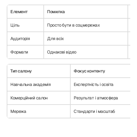
Елемент
Помилка
Як
Ціль
Просто бути в соцмережах
За
Аудиторія
Для всіх
Чі
Формати
Однакові відео
Ко
Тип салону
Фокус контенту
Навчальна академія
Експертність і освіта
Комерційний салон
Результат і атмосфера
Мережа
Стандарти і масштаб