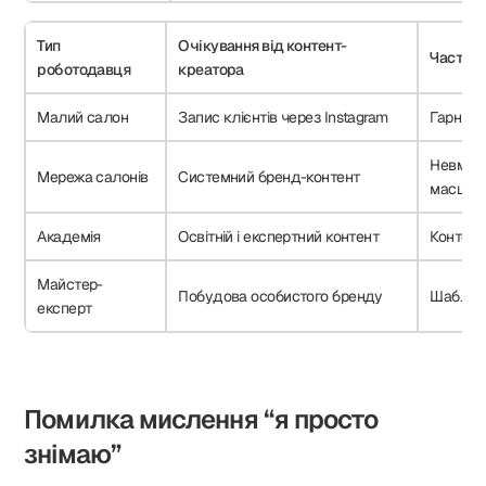
Тип
Очікування від контент-
Часті р
роботодавця
креатора
Малий салон
Запис клієнтів через Instagram
Гарні в
Невмінн
Мережа салонів
Системний бренд-контент
масшта
Академія
Освітній і експертний контент
Контент
Майстер-
Побудова особистого бренду
Шаблонн
експерт
Помилка мислення “я просто
знімаю”