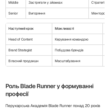
Middle
Застрягати у зйомках
Стратегія і
Senior
Вигоряння
Менторство
Наступний крок
Можливості
Де
Head of Content
Керування командою
Ак
Brand Strategist
Побудова брендів
Ос
Власний продакшн
Масштабування
Пр
Роль Blade Runner у формуванні
професії
Перукарська Академія Blade Runner понад 20 років