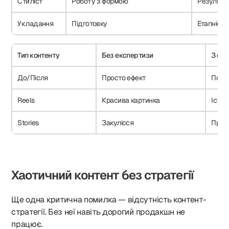
Стиліст
Роботу з формою
Результат
Укладання
Підготовку
Етапність
Тип контенту
Без експертизи
З ек
До/Після
Просто ефект
Пояс
Reels
Красива картинка
Істор
Stories
Закулісся
Проц
Хаотичний контент без стратегії
Ще одна критична помилка — відсутність контент-
стратегії. Без неї навіть дорогий продакшн не
працює.