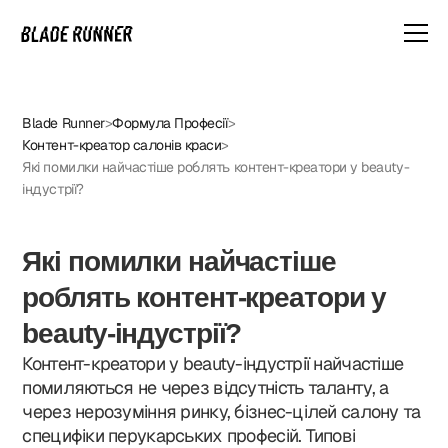
Blade Runner
>
Формула Професії
>
NNER — ЦЕ НЕ ПРОСТО КУРСИ.
Контент-креатор салонів краси
>
Які помилки найчастіше роблять контент-креатори у beauty-
індустрії?
Ми — найбільша академія перукарського мистецтва в Україні.
2000+ студентів, 200+ груп, диплом, який визнається у 100+ країнах.
А після навчання — гарантоване працевлаштування.
Які помилки найчастіше
роблять контент-креатори у
beauty-індустрії?
Контент-креатори у beauty-індустрії найчастіше
помиляються не через відсутність таланту, а
через нерозуміння ринку, бізнес-цілей салону та
специфіки перукарських професій. Типові