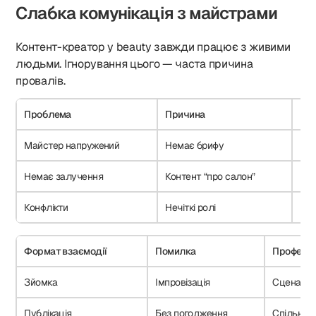
Слабка комунікація з майстрами
Контент-креатор у beauty завжди працює з живими
людьми. Ігнорування цього — часта причина
провалів.
Проблема
Причина
Ріш
Майстер напружений
Немає брифу
Під
Немає залучення
Контент “про салон”
Кон
Конфлікти
Нечіткі ролі
Про
Формат взаємодії
Помилка
Професій
Зйомка
Імпровізація
Сценарій
Публікація
Без погодження
Спільна в