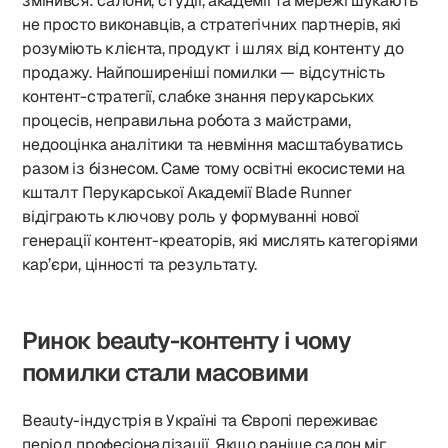
змінився: салони, студії, академії та мережі шукають
ПРАЦЮЄ У КИЄВІ ЧИ РЕГІОНАХ УКРАЇНИ?
не просто виконавців, а стратегічних партнерів, які
ЯК СТВОРЮВАТИ КОНТЕНТ ДЛЯ
розуміють клієнта, продукт і шлях від контенту до
РЕКЛАМНИХ КАМПАНІЙ ТА СПІВПРАЦЬ ІЗ
продажу. Найпоширеніші помилки — відсутність
БРЕНДАМИ?
контент-стратегії, слабке знання перукарських
ЯК ВИРОСТИ З КОНТЕНТ-КРЕАТОРА ДО
процесів, неправильна робота з майстрами,
SMM-МЕНЕДЖЕРА АБО БРЕНД-
недооцінка аналітики та невміння масштабуватись
ДИРЕКТОРА У СФЕРІ КРАСИ?
разом із бізнесом. Саме тому освітні екосистеми на
кшталт Перукарської Академії Blade Runner
відіграють ключову роль у формуванні нової
генерації контент-креаторів, які мислять категоріями
кар’єри, цінності та результату.
Ринок beauty-контенту і чому
помилки стали масовими
Beauty-індустрія в Україні та Європі переживає
період професіоналізації. Якщо раніше салон міг