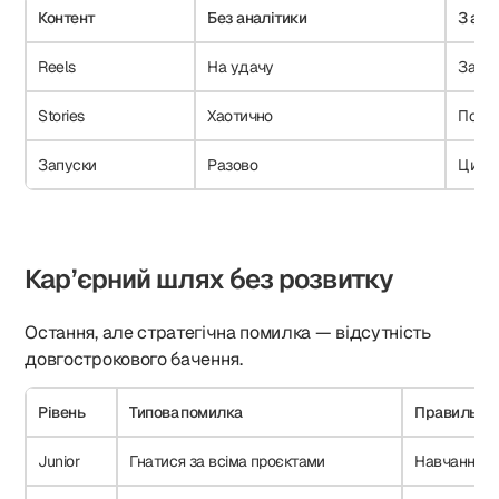
Контент
Без аналітики
З ана
Reels
На удачу
За гі
Stories
Хаотично
По сц
Запуски
Разово
Циклі
Кар’єрний шлях без розвитку
Остання, але стратегічна помилка — відсутність
довгострокового бачення.
Рівень
Типова помилка
Правильний
Junior
Гнатися за всіма проєктами
Навчання і 