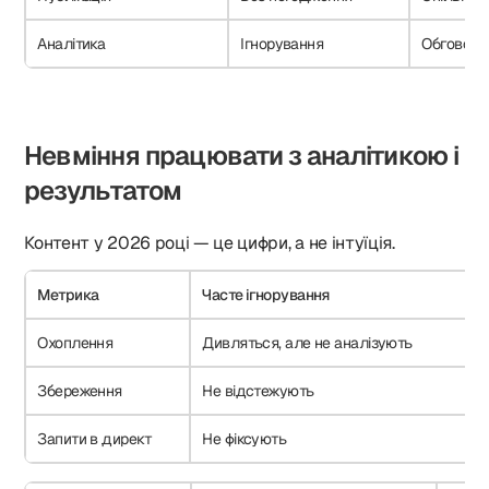
Аналітика
Ігнорування
Обговоре
Невміння працювати з аналітикою і
результатом
Контент у 2026 році — це цифри, а не інтуїція.
Метрика
Часте ігнорування
Охоплення
Дивляться, але не аналізують
Збереження
Не відстежують
Запити в директ
Не фіксують