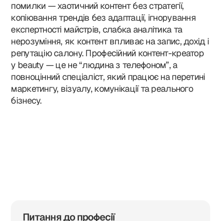
помилки — хаотичний контент без стратегії,
копіювання трендів без адаптації, ігнорування
Якщо не знайшов, що шукав, або вагаєшся — дозволь н
експертності майстрів, слабка аналітика та
відповісти на твої запитання. Спокійно, по дружньому.”
нерозуміння, як контент впливає на запис, дохід і
- Олексій Селівон, засновник компанії
репутацію салону. Професійний контент-креатор
у beauty — це не “людина з телефоном”, а
Надіслати
повноцінний спеціаліст, який працює на перетині
маркетингу, візуалу, комунікації та реального
бізнесу.
Питання до професії