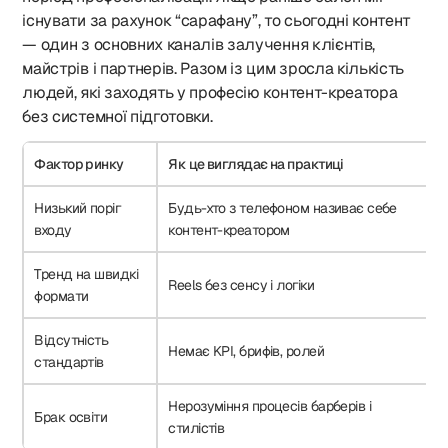
існувати за рахунок “сарафану”, то сьогодні контент
— один з основних каналів залучення клієнтів,
майстрів і партнерів. Разом із цим зросла кількість
людей, які заходять у професію контент-креатора
без системної підготовки.
Фактор ринку
Як це виглядає на практиці
Низький поріг
Будь-хто з телефоном називає себе
входу
контент-креатором
Тренд на швидкі
Reels без сенсу і логіки
формати
Відсутність
Немає KPI, брифів, ролей
стандартів
Нерозуміння процесів барберів і
Брак освіти
стилістів