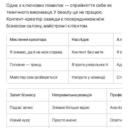
Одна з ключових помилок — сприйняття себе як
технічного виконавця. У beauty це не працює.
Контент-креатор завжди є посередником між
бізнесом салону, майстром і клієнтом.
Мислення креатора
Наслідок
Альте
Я знімаю, далі не моя справа
Контент без мети
Я впл
Головне — тренд
Втрата унікальності
Адапт
Майстер сам розбереться
Напруга у команді
Спіль
Запит бізнесу
Неправильна реакція
Професій
Падає запис
Знімаю більше відео
Аналізую 
Новий курс
Просто анонс
Освітній п