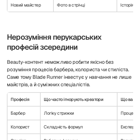
Новий майстер
Фото в стрічці
Історія т
Нерозуміння перукарських
професій зсередини
Beauty-контент неможливо робити якісно без
розуміння процесів барбера, колориста чи стиліста.
Саме тому Blade Runner інвестує у навчання не лише
майстрів, а й суміжних спеціалістів.
Професія
Що часто ігнорують креатори
Що важли
Барбер
Логіку стрижки
Процес і 
Колорист
Складність формул
Експертиз