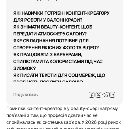
ЯКІ НАВИЧКИ ПОТРІБНІ КОНТЕНТ-КРЕАТОРУ
ДЛЯ РОБОТИ У САЛОНІ КРАСИ?
ЯК ЗНІМАТИ BEAUTY-КОНТЕНТ, ЩОБ
ПЕРЕДАТИ АТМОСФЕРУ САЛОНУ?
ЯКЕ ОБЛАДНАННЯ ПОТРІБНЕ ДЛЯ
СТВОРЕННЯ ЯКІСНИХ ФОТО ТА ВІДЕО?
ЯК ПРАЦЮВАТИ З БАРБЕРАМИ,
СТИЛІСТАМИ ТА КОЛОРИСТАМИ ПІД ЧАС
ЗЙОМОК?
ЯК ПИСАТИ ТЕКСТИ ДЛЯ СОЦМЕРЕЖ, ЩО
ПРОДАЮТЬ ПОСЛУГИ САЛОНУ?
ЯК ФОРМУВАТИ КОНТЕНТ-ПЛАН І
Поділитись
СТРАТЕГІЧНО РОЗВИВАТИ СТОРІНКУ
САЛОНУ?
Помилки контент-креаторів у beauty-сфері напряму
ЯКІ ПОМИЛКИ НАЙЧАСТІШЕ РОБЛЯТЬ
пов’язані з тим, що професія довгий час не
КОНТЕНТ-КРЕАТОРИ У BEAUTY-ІНДУСТРІЇ?
сприймалась як системна кар’єра. У 2026 році ринок
ЯК ЗРОЗУМІТИ, ЯКИЙ КОНТЕНТ НАЙКРАЩЕ