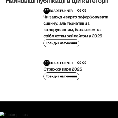
Найновіші публікаціі в цій категорії
06
09
BLADE RUNNER
.
Чи завжди варто зафарбовувати
сивину: альтернативи з
колоруванням, балаяжем та
сріблястим хайлайтом у 2025
Тренди і натхнення
09
09
BLADE RUNNER
.
Стрижка каре 2025
Тренди і натхнення