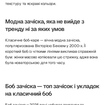
текстуру та яскраві кольори.
Модна зачіска, яка не вийде з
тренду ні за яких умов
Класичне боб-каре — вічна модна зачіска,
популяризована Вікторією Бекхем у 2000-х. Її
короткий боб із чіткими лініями викликав справжній
бум: жінки масово копіювали цю стрижку, адже вона
була новаторською для того часу.
Боб зачіска — топ зачісок і укладок
на класичний боб
Боб зачіска у 2025 році набуває текстури та